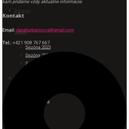
kam pridáme vždy aktuálne informácie.
Tréningy
Kontakt
Email:
danahurbanicova@gmail.com
Súťaže
Tel.:
+421 908 767 667
Sezóna 2023
Sezóna 2024
Sezóna 2025
Foto / Video
Fotogaléria
Videogaléria
O Soffi Lozorno