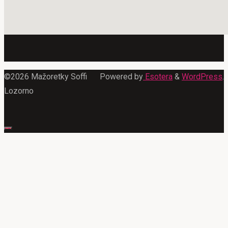
©2026 Mažoretky Soffi
Powered by
Esotera
&
WordPress
.
Lozorno