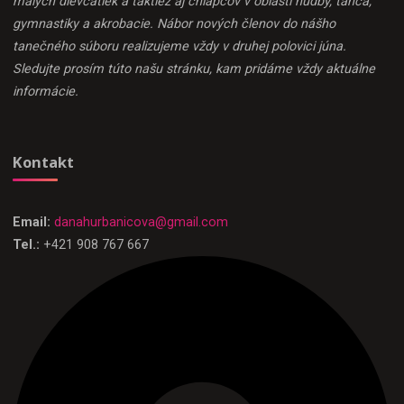
malých dievčatiek a taktiež aj chlapcov v oblasti hudby, tanca,
gymnastiky a akrobacie. Nábor nových členov do nášho
tanečného súboru realizujeme vždy v druhej polovici júna.
Sledujte prosím túto našu stránku, kam pridáme vždy aktuálne
informácie.
Kontakt
Email:
danahurbanicova@gmail.com
Tel.:
+421 908 767 667